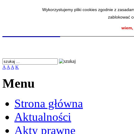
Wykorzystujemy pliki cookies zgodnie z zasadam
Wykorzystujemy pliki cookies zgodnie z zasadam
zablokować co
zablokować co
SmodBIP
wiem,
wiem,
A
A
A
K
Menu
Strona główna
Aktualności
Akty prawne