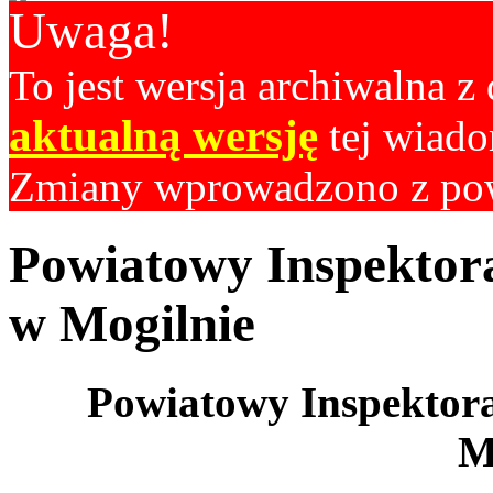
Uwaga!
To jest wersja archiwalna z
aktualną wersję
tej wiado
Zmiany wprowadzono z p
Powiatowy Inspektor
w Mogilnie
Powiatowy Inspektor
M