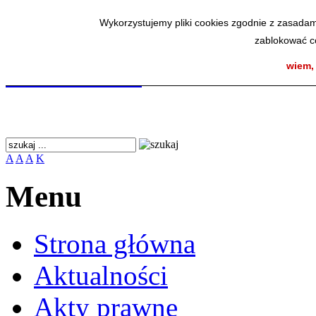
Wykorzystujemy pliki cookies zgodnie z zasadam
Wykorzystujemy pliki cookies zgodnie z zasadam
zablokować co
zablokować co
SmodBIP
wiem,
wiem,
A
A
A
K
Menu
Strona główna
Aktualności
Akty prawne